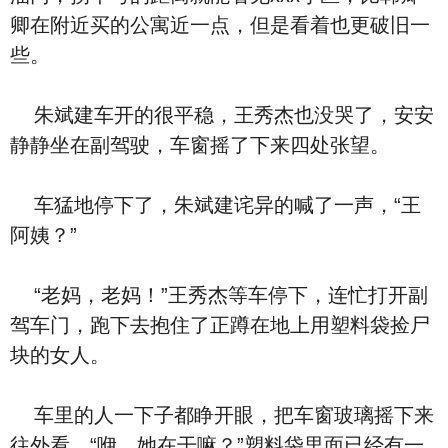
卿在附近买的公寓近一点，但是看着也更破旧一
些。
朱斌建车开的很平稳，王秀杰也没哭了，安安
静静坐在副驾驶，车窗摇了下来四处张望。
车猛地停下了，朱斌建诧异的喊了一声，“王
阿姨？”
“老妈，老妈！”王秀杰等车停下，连忙打开副
驾车门，跑下去抱住了正蹲在地上用塑料袋捡尸
块的女人。
车里的人一下子都睁开眼，把车窗玻璃摇下来
往外看，“咿，她在干嘛？”塑料袋里面已经有一