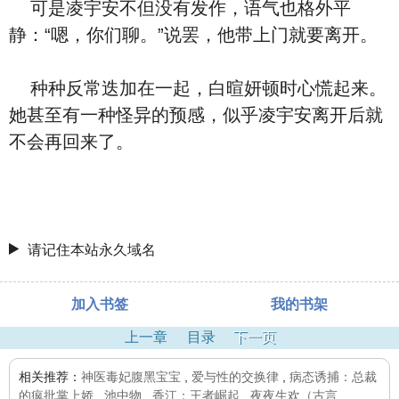
可是凌宇安不但没有发作，语气也格外平
静：“嗯，你们聊。”说罢，他带上门就要离开。
种种反常迭加在一起，白暄妍顿时心慌起来。
她甚至有一种怪异的预感，似乎凌宇安离开后就
不会再回来了。
请记住本站永久域名
加入书签
我的书架
上一章
目录
下一页
相关推荐：
神医毒妃腹黑宝宝
,
爱与性的交换律
,
病态诱捕：总裁
的疯批掌上娇
,
池中物
,
香江：王者崛起
,
夜夜生欢（古言、