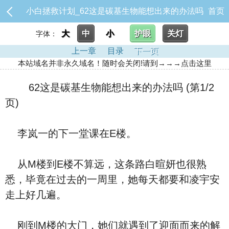
小白拯救计划_62这是碳基生物能想出来的办法吗
首页
大
中
小
护眼
关灯
字体：
上一章
目录
下一页
本站域名并非永久域名！随时会关闭!请到→→→点击这里
62这是碳基生物能想出来的办法吗 (第1/2
页)
李岚一的下一堂课在E楼。
从M楼到E楼不算远，这条路白暄妍也很熟
悉，毕竟在过去的一周里，她每天都要和凌宇安
走上好几遍。
刚到M楼的大门，她们就遇到了迎面而来的解