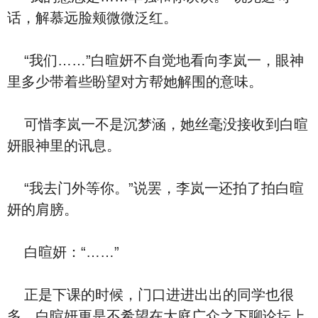
话，解慕远脸颊微微泛红。
“我们……”白暄妍不自觉地看向李岚一，眼神
里多少带着些盼望对方帮她解围的意味。
可惜李岚一不是沉梦涵，她丝毫没接收到白暄
妍眼神里的讯息。
“我去门外等你。”说罢，李岚一还拍了拍白暄
妍的肩膀。
白暄妍：“……”
正是下课的时候，门口进进出出的同学也很
多，白暄妍更是不希望在大庭广众之下聊论坛上