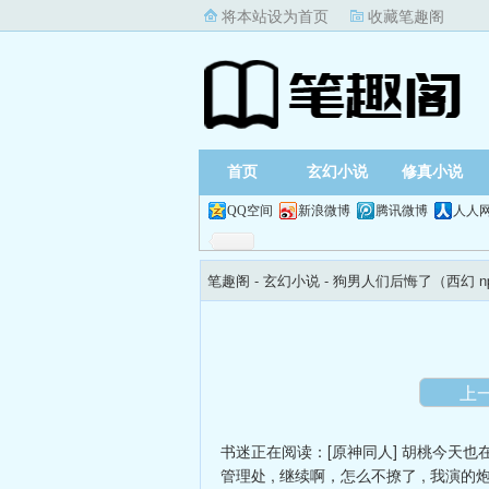
将本站设为首页
收藏笔趣阁
首页
玄幻小说
修真小说
QQ空间
新浪微博
腾讯微博
人人
笔趣阁
- 玄幻小说 -
狗男人们后悔了（西幻 n
上
书迷正在阅读：
[原神同人] 胡桃今天
管理处
,
继续啊，怎么不撩了
,
我演的炮