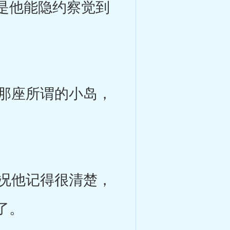
是他能隐约察觉到
那座所谓的小岛，
况他记得很清楚，
了。