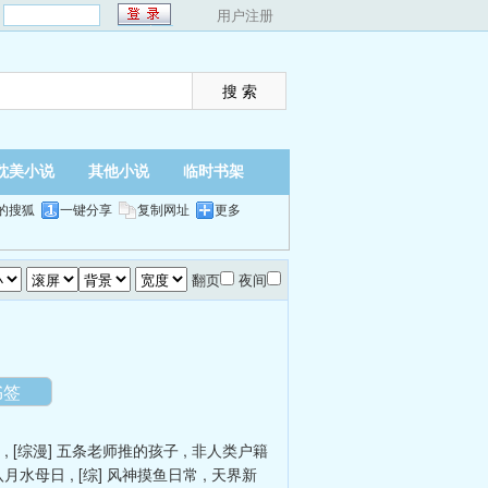
：
用户注册
耽美小说
其他小说
临时书架
的搜狐
一键分享
复制网址
更多
翻页
夜间
书签
,
[综漫] 五条老师推的孩子
,
非人类户籍
八月水母日
,
[综] 风神摸鱼日常
,
天界新