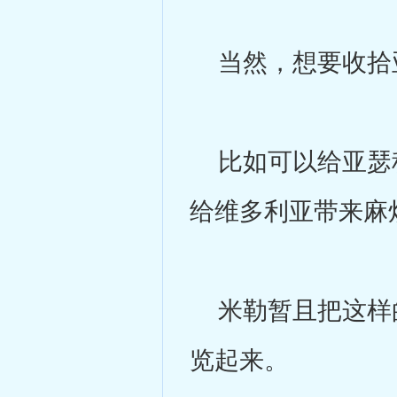
当然，想要收拾亚
比如可以给亚瑟种
给维多利亚带来麻
米勒暂且把这样的
览起来。