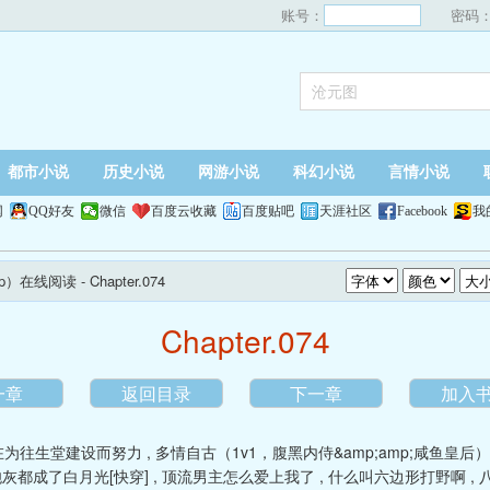
账号：
密码
都市小说
历史小说
网游小说
科幻小说
言情小说
网
QQ好友
微信
百度云收藏
百度贴吧
天涯社区
Facebook
我
p）在线阅读
- Chapter.074
Chapter.074
一章
返回目录
下一章
加入
也在为往生堂建设而努力
,
多情自古（1v1，腹黑内侍&amp;amp;咸鱼皇后）
灰都成了白月光[快穿]
,
顶流男主怎么爱上我了
,
什么叫六边形打野啊
,