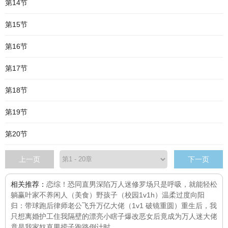
第14节
第15节
第16节
第17节
第18节
第19节
第20节
上一页
下一页
相关推荐：
恋综！恐同直男深陷万人迷修罗场
只是呼吸，就能轻松
躺赢
叶家不养闲人（美食）
野孩子（校园1v1h）
温柔过度
向阳
归：带球跑后律师老公飞升万亿大佬（1v1 破镜重圆）
重生后，我
只想离婚
护工
住我隔壁的漂亮小瞎子
爆改恶女后竟成为万人迷
大佬
竟是我家奴
直男捞子跑路倒计时