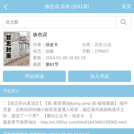
姝色误 目录 (共61章)
首页
姝色误
作者：
绿皮卡
分类：历史小说
状态：连载
字数：278607
更新：2024-01-06 16:56:19
最新：
第61节
开始阅读
加入书架
手机简介
" 【假正经vs真淡定】【真·蜜里调油&amp;amp;假·破镜重圆】 端午
宫宴，忠勤伯府的嫡小姐苏意凝遭人暗算，她忍着药效踉跄逃开之
际，撞进了一个男?.. 【微信公众号：绿皮卡 。】
最新章节推荐地址：http://m.080xs.com/html/164340/199360.html