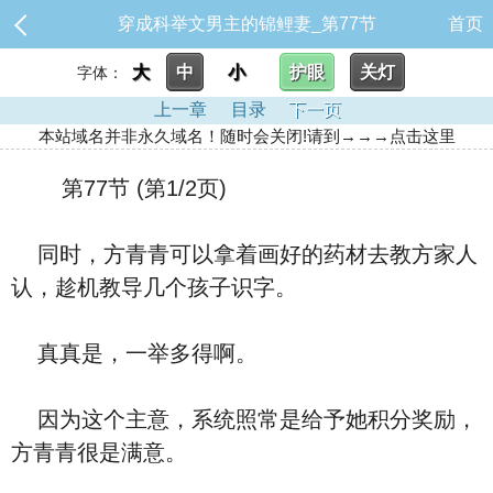
穿成科举文男主的锦鲤妻_第77节
首页
大
中
小
护眼
关灯
字体：
上一章
目录
下一页
本站域名并非永久域名！随时会关闭!请到→→→点击这里
第77节 (第1/2页)
同时，方青青可以拿着画好的药材去教方家人
认，趁机教导几个孩子识字。
真真是，一举多得啊。
因为这个主意，系统照常是给予她积分奖励，
方青青很是满意。